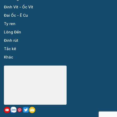
Đinh Vít - Ốc Vít
Đai Ốc - Ê Cu
Ty ren
Lông Đền
Đinh rút
Tắc kê
Khác