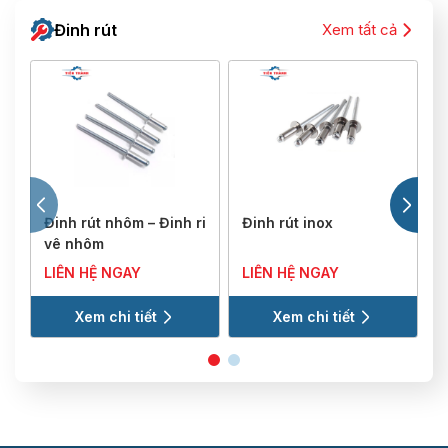
Đinh rút
Xem tất cả
Đinh rút nhôm – Đinh ri
Đinh rút inox
Đ
vê nhôm
LIÊN HỆ NGAY
LIÊN HỆ NGAY
Xem chi tiết
Xem chi tiết