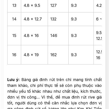
13
4.8 x 9.5
127
9.3
4.2 ~ 
14
4.8 x 12.7
132
9.3
6 ~ 9.
9.5 ~
15
4.8 x 16
146
9.3
12.5
12.5 ~
16
4.8 x 19
162
9.3
16
Lưu ý:
Bảng giá đinh rút trên chỉ mang tính chất
tham khảo, chi phí thực tế sẽ còn phụ thuộc vào
nhiều yếu tố khác nhau như chất liệu, kích thước,
đơn vị thi công… Vì thế, để mua đinh rút rive giá
tốt, người dùng có thể cân nhắc lựa chọn đơn vị
gia công đinh rút số lượng lớn như Kim Khí Tiến