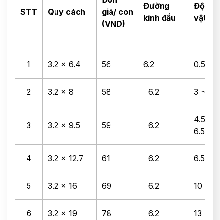
Đơn
Đường
Độ dà
STT
Quy cách
giá/ con
kính đầu
vật liệ
(VND)
1
3.2 x 6.4
56
6.2
0.5 ~ 
2
3.2 x 8
58
6.2
3 ~ 4.
4.5 ~
3
3.2 x 9.5
59
6.2
6.5
4
3.2 x 12.7
61
6.2
6.5 ~ 
5
3.2 x 16
69
6.2
10 ~ 1
6
3.2 x 19
78
6.2
13 ~ 1