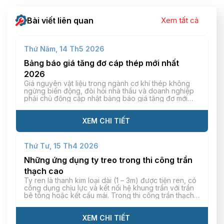
Bài viết liên quan
Xem tất cả
Thứ Năm, 14 Th5 2026
Bảng báo giá tăng đơ cáp thép mới nhất
2026
Giá nguyên vật liệu trong ngành cơ khí thép không
ngừng biến động, đòi hỏi nhà thầu và doanh nghiệp
phải chủ động cập nhật bảng báo giá tăng đơ mới
nhất để tính toán chi phí vật tư chính xác. Mỗi loại
tăng đơ khác nhau (tăng đơ thép, inox, mạ kẽm) sẽ
có […]
XEM CHI TIẾT
Thứ Tư, 15 Th4 2026
Những ứng dụng ty treo trong thi công trần
thạch cao
Ty ren là thanh kim loại dài (1 – 3m) được tiện ren, có
công dụng chịu lực và kết nối hệ khung trần với trần
bê tông hoặc kết cấu mái. Trong thi công trần thạch
cao, ty ren giúp kết cấu trần treo phẳng, hạn chế tối
đa tình trạng cong/võng hiệu quả. […]
XEM CHI TIẾT