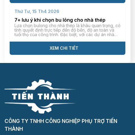
Thứ Tư, 15 Th4 2026
7+ lưu ý khi chọn bu lông cho nhà thép
Lựa chọn bulong cho nhà thép là khâu quan trọng, có
tính quyết định trực tiếp đến độ bền, độ an toàn và
tuổi thọ của công trình. Đặc biệt, với các dự án nhà
thép tiền chế có tải trọng lớn và thời gian vận hành
trong thời gian dài, đòi hỏi bulong phải […]
XEM CHI TIẾT
CÔNG TY TNHH CÔNG NGHIỆP PHỤ TRỢ TIẾN
THÀNH