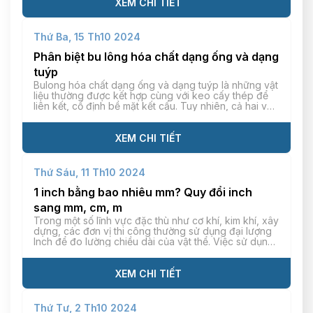
XEM CHI TIẾT
Thứ Ba, 15 Th10 2024
Phân biệt bu lông hóa chất dạng ống và dạng
tuýp
Bulong hóa chất dạng ống và dạng tuýp là những vật
liệu thường được kết hợp cùng với keo cấy thép để
liên kết, cố định bề mặt kết cấu. Tuy nhiên, cả hai vật
liệu này đều có những đặc điểm, công dụng riêng và
phục vụ cho các dự án xây dựng khác […]
XEM CHI TIẾT
Thứ Sáu, 11 Th10 2024
1 inch bằng bao nhiêu mm? Quy đổi inch
sang mm, cm, m
Trong một số lĩnh vực đặc thù như cơ khí, kim khí, xây
dựng, các đơn vị thi công thường sử dụng đại lượng
Inch để đo lường chiều dài của vật thể. Việc sử dụng
hệ đo lường này sẽ giúp đảm bảo tính chính xác
trong quá trình xây dựng, đồng thời hạn […]
XEM CHI TIẾT
Thứ Tư, 2 Th10 2024