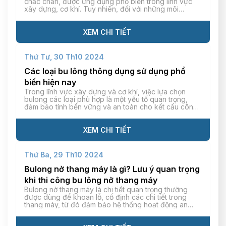
chắc chắn, được ứng dụng phổ biến trong lĩnh vực
xây dựng, cơ khí. Tuy nhiên, đối với những môi
trường khắc nghiệt có tính ăn mòn hóa học cao thì
các loại bulong thông thường không thể đáp ứng mà
phải […]
XEM CHI TIẾT
Thứ Tư, 30 Th10 2024
Các loại bu lông thông dụng sử dụng phổ
biến hiện nay
Trong lĩnh vực xây dựng và cơ khí, việc lựa chọn
bulong các loại phù hợp là một yếu tố quan trọng,
đảm bảo tính bền vững và an toàn cho kết cấu công
trình, máy móc thiết bị. Bài viết sau đây, Kim Khí Tiến
Thành sẽ giới thiệu chi tiết về các loại […]
XEM CHI TIẾT
Thứ Ba, 29 Th10 2024
Bulong nở thang máy là gì? Lưu ý quan trọng
khi thi công bu lông nở thang máy
Bulong nở thang máy là chi tiết quan trọng thường
được dùng để khoan lỗ, cố định các chi tiết trong
thang máy, từ đó đảm bảo hệ thống hoạt động an
toàn. Nhờ có độ bền, tính ổn định cao và lực kéo tốt,
vật liệu này còn được ứng dụng trong nhiều công […]