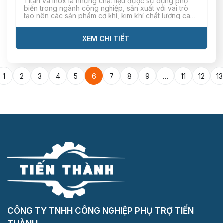
Titan và Inox là những chất liệu được sử dụng phổ
biến trong ngành công nghiệp, sản xuất với vai trò
tạo nên các sản phẩm cơ khí, kim khí chất lượng cao.
Theo đó, cả hai loại vật liệu này đều có màu xám,
bạc đặc trưng và trọng lượng khá nhẹ. Điểm tương
[…]
XEM CHI TIẾT
1
2
3
4
5
6
7
8
9
…
11
12
13
CÔNG TY TNHH CÔNG NGHIỆP PHỤ TRỢ TIẾN