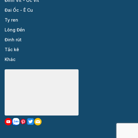
Đinh Vít - Ốc Vít
Đai Ốc - Ê Cu
Ty ren
Lông Đền
Đinh rút
Tắc kê
Khác