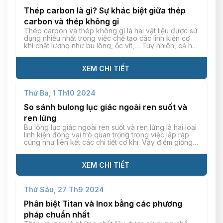
Thép carbon là gì? Sự khác biệt giữa thép
carbon và thép không gỉ
Thép carbon và thép không gỉ là hai vật liệu được sử
dụng nhiều nhất trong việc chế tạo các linh kiện cơ
khí chất lượng như bu lông, ốc vít,… Tuy nhiên, cả hai
vật liệu này đều có những đặc điểm và chức năng
khác nhau, phù hợp với từng ứng dụng riêng […]
XEM CHI TIẾT
Thứ Ba, 1 Th10 2024
So sánh bulong lục giác ngoài ren suốt và
ren lửng
Bu lông lục giác ngoài ren suốt và ren lửng là hai loại
linh kiện đóng vai trò quan trọng trong việc lắp ráp
cũng như liên kết các chi tiết cơ khí. Vậy điểm giống
và khác nhau giữa 2 loại bu lông lục giác ngoài này
là gì? Bulong lục giác ngoài ren […]
XEM CHI TIẾT
Thứ Sáu, 27 Th9 2024
Phân biệt Titan và Inox bằng các phương
pháp chuẩn nhất