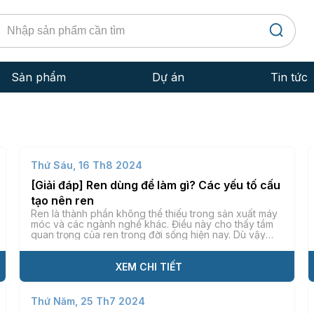
Sản phẩm
Dự án
Tin tức
Bu Lông
Kiến th
Đai Ốc - Ê Cu
Dịch vụ
Thứ Sáu, 16 Th8 2024
Đinh Vít - Ốc Vít
Kinh ng
[Giải đáp] Ren dùng để làm gì? Các yếu tố cấu
Ty ren
tạo nên ren
Tiêu ch
Ren là thành phần không thể thiếu trong sản xuất máy
móc và các ngành nghề khác. Điều này cho thấy tầm
Lông Đền
quan trọng của ren trong đời sống hiện nay. Dù vậy
vẫn còn nhiều người thắc mắc liệu ren dùng để làm gì?
Hãy cùng Kim Khí Tiến Thành tìm hiểu cụ thể […]
Đinh rút
XEM CHI TIẾT
Tắc kê
Thứ Năm, 25 Th7 2024