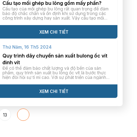
Cấu tạo mối ghép bu lông gồm mấy phần?
Cấu tạo của mối ghép bu lông rất quan trọng để đảm
bảo độ chắc chắn và ổn định khi sử dụng trong các
công trình xây dựng hay sản xuất. Vậy cấu tạo mối
ghép bu lông gồm mấy phần, hãy cùng chúng tôi tìm
hiểu cầu trả lời qua bài viết này nhé.
XEM CHI TIẾT
Thứ Năm, 16 Th5 2024
Quy trình dây chuyền sản xuất bulong ốc vít
đinh vít
Để có thể đảm bảo chất lượng và độ bền của sản
phẩm, quy trình sản xuất bu lông ốc vít là bước thực
hiện đòi hỏi sự tỉ mỉ cao. Với sự phát triển của ngành
công nghiệp, nhu cầu sử dụng các loại bu lông ốc vít
ngày càng tăng cao, từ đó quy trình sản xuất cũng
được cải tiến và hoàn thiện hơn. Trong bài viết này,
XEM CHI TIẾT
hãy cùng Kim Khí Tiến Thành tìm hiểu chi tiết hơn về
quy trình này nhé!
13