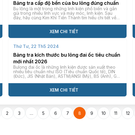
Bảng tra cấp độ bền của bu lông đúng chuẩn
Tăng đơ
Bu lông là một trong những linh kiện phổ biến và gần
gũi trong nhiều lĩnh vực và máy móc, linh kiện. Sau
Cùm treo ống
đây, hãy cùng Kim Khí Tiến Thành tìm hiểu chi tiết về
bảng tra cấp độ bền của bu lông để chọn được sản
phẩm thích hợp nhất qua bài viết dưới đây nhé.
Kẹp xà gồ
XEM CHI TIẾT
Khóa Cáp
Thứ Tư, 22 Th5 2024
Bảng tra kích thước bu lông đai ốc tiêu chuẩn
Ma Ní
mới nhất 2026
Bulong đai ốc là những linh kiện được sản xuất theo
Khác
nhiều tiêu chuẩn như ISO (Tiêu chuẩn Quốc tế), DIN
(Đức), JIS (Nhật Bản), ASTM/ANSI (Mỹ), BS (Anh), GB
(Trung Quốc), GOST (Nga) và TCVN (Việt Nam). Cũng
chính vì vậy mà hiện nay có tiêu chuẩn bulong và đai
ốc khác nhau, phù […]
XEM CHI TIẾT
2
3
…
5
6
7
8
9
10
11
12