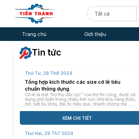
Tất cả
Trang chủ
Giới thiệu
CEO TRẦN THỊ HÀ
Tin tức
Thứ Tư, 28 Th8 2024
Tổng hợp kích thước các size cờ lê tiêu
chuẩn thông dụng
Cờ lê là một “trợ thủ đắc lực” của thợ thi công, được sử
dụng phổ biến trong nhiều lĩnh vực nhờ khả năng tháo,
mở, siết bu lông, đai ốc hiệu quả, nhanh chóng mà
không ảnh hưởng đến tuổi thọ linh kiện. Tuy nhiên, để
phát huy tối đa hiệu quả của công […]
XEM CHI TIẾT
Thứ Hai, 29 Th7 2024