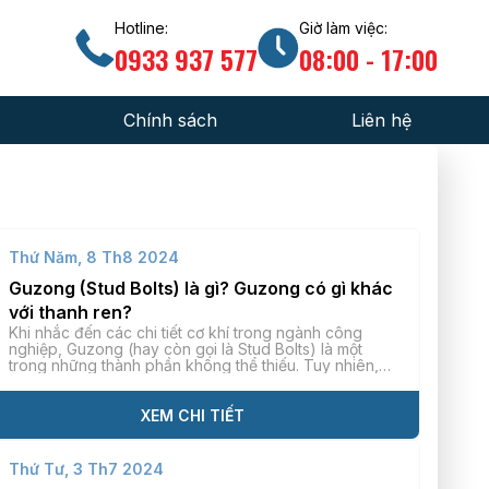
Hotline:
Giờ làm việc:
0933 937 577
08:00 - 17:00
Chính sách
Liên hệ
ức chuyên ngành
Chính sách đổi trả hàng
 gia công
Chính sách đại lý
Thứ Năm, 8 Th8 2024
hiệm hướng dẫn
Hướng dẫn mua hàng
Guzong (Stud Bolts) là gì? Guzong có gì khác
uẩn kỹ thuật
với thanh ren?
Chính sách bảo hành
Khi nhắc đến các chi tiết cơ khí trong ngành công
nghiệp, Guzong (hay còn gọi là Stud Bolts) là một
trong những thành phần không thể thiếu. Tuy nhiên,
không phải ai cũng hiểu rõ Guzong hay Stud Bolts là gì
và nó có gì khác biệt so với thanh ren. Trong bài viết
[…]
XEM CHI TIẾT
Thứ Tư, 3 Th7 2024