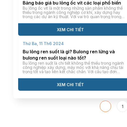
Bảng báo giá bu lông ốc vít các loại phổ biến
Bu lông ốc vít là một trong những sản phẩm không thể
thiếu trong ngành công nghiệp cơ khí, xây dựng hay
trong các dự án kỹ thuật. Với vai trò quan trọng trong
việc kết nối các chi tiết và linh kiện, bu lông ốc vít
đóng vai trò rất quan trọng trong việc đảm bảo tính
chắc chắn và an toàn của các công trình. Tuy nhiên,
XEM CHI TIẾT
giá thành sản phẩm bao nhiêu luôn là yếu tố được các
khách hàng quan tâm hiện nay. Trong bài viết này, hãy
cùng Kim Khí Tiến Thành tìm hiểu chi tiết hơn về bảng
Thứ Ba, 11 Th6 2024
báo giá bu lông ốc vít mới nhất nhé!
Bu lông ren suốt là gì? Bulong ren lửng và
bulong ren suốt loại nào tốt?
Bu lông ren suốt là chi tiết không thể thiếu trong ngành
công nghiệp xây dựng, máy móc với khả năng chịu tải
trọng tốt và tạo liên kết chắc chắn. Với cấu tạo đơn
giản, dễ sử dụng cùng độ thẩm mỹ cao, vật liệu này
thường được ứng dụng trong các công trình […]
XEM CHI TIẾT
1