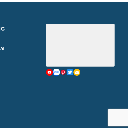
ục
Vít