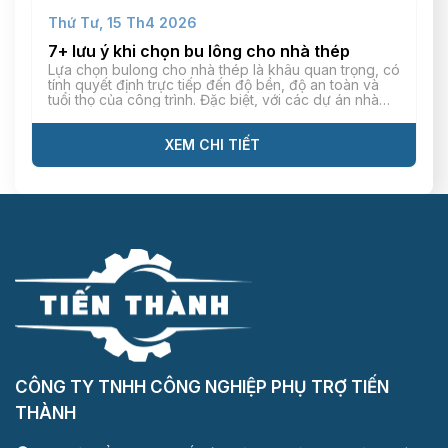
Thứ Tư, 15 Th4 2026
7+ lưu ý khi chọn bu lông cho nhà thép
Lựa chọn bulong cho nhà thép là khâu quan trọng, có
tính quyết định trực tiếp đến độ bền, độ an toàn và
tuổi thọ của công trình. Đặc biệt, với các dự án nhà
thép tiền chế có tải trọng lớn và thời gian vận hành
trong thời gian dài, đòi hỏi bulong phải […]
XEM CHI TIẾT
CÔNG TY TNHH CÔNG NGHIỆP PHỤ TRỢ TIẾN
THÀNH