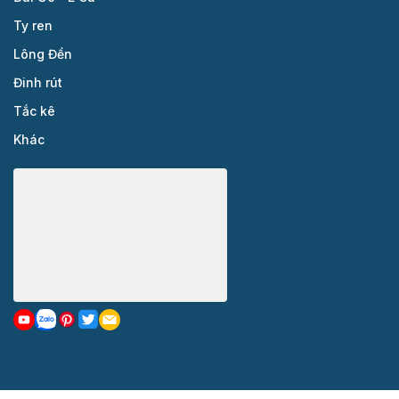
Ty ren
Lông Đền
Đinh rút
Tắc kê
Khác