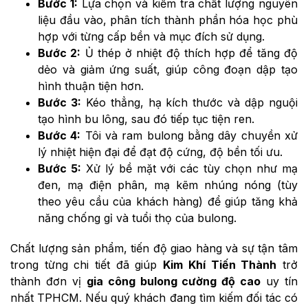
Bước 1:
Lựa chọn và kiểm tra chất lượng nguyên
liệu đầu vào, phân tích thành phần hóa học phù
hợp với từng cấp bền và mục đích sử dụng.
Bước 2:
Ủ thép ở nhiệt độ thích hợp để tăng độ
dẻo và giảm ứng suất, giúp công đoạn dập tạo
hình thuận tiện hơn.
Bước 3:
Kéo thẳng, hạ kích thước và dập nguội
tạo hình bu lông, sau đó tiếp tục tiện ren.
Bước 4:
Tôi và ram bulong bằng dây chuyền xử
lý nhiệt hiện đại để đạt độ cứng, độ bền tối ưu.
Bước 5:
Xử lý bề mặt với các tùy chọn như mạ
đen, mạ điện phân, mạ kẽm nhúng nóng (tùy
theo yêu cầu của khách hàng) để giúp tăng khả
năng chống gỉ và tuổi thọ của bulong.
Chất lượng sản phẩm, tiến độ giao hàng và sự tận tâm
trong từng chi tiết đã giúp
Kim Khí Tiến Thành
trở
thành đơn vị
gia công bulong cường độ cao
uy tín
nhất TPHCM. Nếu quý khách đang tìm kiếm đối tác có