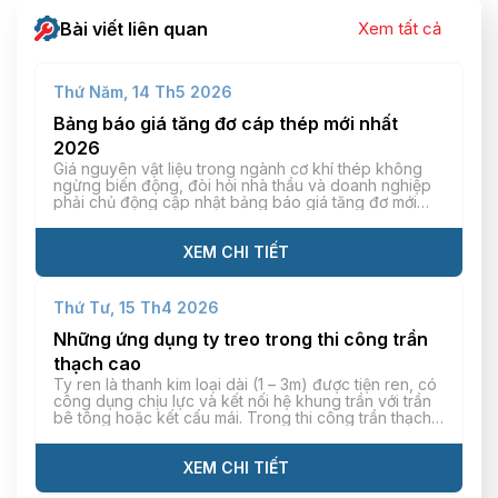
Bài viết liên quan
Xem tất cả
Thứ Năm, 14 Th5 2026
Bảng báo giá tăng đơ cáp thép mới nhất
2026
Giá nguyên vật liệu trong ngành cơ khí thép không
ngừng biến động, đòi hỏi nhà thầu và doanh nghiệp
phải chủ động cập nhật bảng báo giá tăng đơ mới
nhất để tính toán chi phí vật tư chính xác. Mỗi loại
tăng đơ khác nhau (tăng đơ thép, inox, mạ kẽm) sẽ
có […]
XEM CHI TIẾT
Thứ Tư, 15 Th4 2026
Những ứng dụng ty treo trong thi công trần
thạch cao
Ty ren là thanh kim loại dài (1 – 3m) được tiện ren, có
công dụng chịu lực và kết nối hệ khung trần với trần
bê tông hoặc kết cấu mái. Trong thi công trần thạch
cao, ty ren giúp kết cấu trần treo phẳng, hạn chế tối
đa tình trạng cong/võng hiệu quả. […]
XEM CHI TIẾT