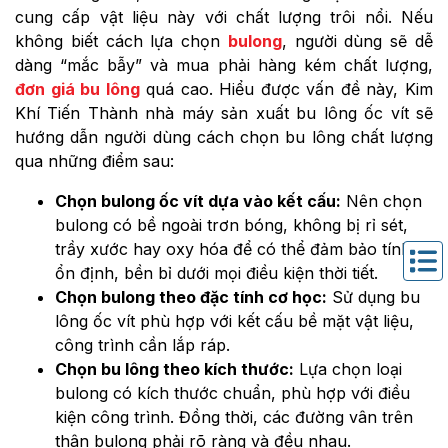
cung cấp vật liệu này với chất lượng trôi nổi. Nếu
không biết cách lựa chọn
bulong
, người dùng sẽ dễ
dàng “mắc bẫy” và mua phải hàng kém chất lượng,
đơn giá bu lông
quá cao. Hiểu được vấn đề này, Kim
Khí Tiến Thành nhà máy sản xuất bu lông ốc vít sẽ
hướng dẫn người dùng cách chọn bu lông chất lượng
qua những điểm sau:
Chọn bulong ốc vít dựa vào kết cấu:
Nên chọn
bulong có bề ngoài trơn bóng, không bị rỉ sét,
trầy xước hay oxy hóa để có thể đảm bảo tính
ổn định, bền bỉ dưới mọi điều kiện thời tiết.
Chọn bulong theo đặc tính cơ học:
Sử dụng bu
lông ốc vít phù hợp với kết cấu bề mặt vật liệu,
công trình cần lắp ráp.
Chọn bu lông theo kích thước:
Lựa chọn loại
bulong có kích thước chuẩn, phù hợp với điều
kiện công trình. Đồng thời, các đường vân trên
thân bulong phải rõ ràng và đều nhau.