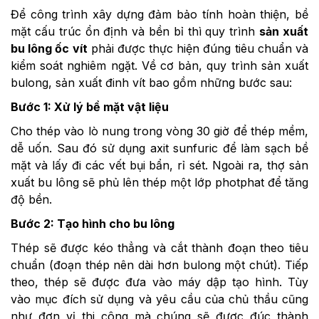
Để công trình xây dựng đảm bảo tính hoàn thiện, bề
mặt cấu trúc ổn định và bền bỉ thì quy trình
sản xuất
bu lông ốc vít
phải được thực hiện đúng tiêu chuẩn và
kiểm soát nghiêm ngặt. Về cơ bản, quy trình sản xuất
bulong, sản xuất đinh vít bao gồm những bước sau:
Bước 1: Xử lý bề mặt vật liệu
Cho thép vào lò nung trong vòng 30 giờ để thép mềm,
dễ uốn. Sau đó sử dụng axit sunfuric để làm sạch bề
mặt và lấy đi các vết bụi bẩn, rỉ sét. Ngoài ra, thợ sản
xuất bu lông sẽ phủ lên thép một lớp photphat để tăng
độ bền.
Bước 2: Tạo hình cho bu lông
Thép sẽ được kéo thẳng và cắt thành đoạn theo tiêu
chuẩn (đoạn thép nên dài hơn bulong một chút). Tiếp
theo, thép sẽ được đưa vào máy dập tạo hình. Tùy
vào mục đích sử dụng và yêu cầu của chủ thầu cũng
như đơn vị thi công mà chúng sẽ được đúc thành