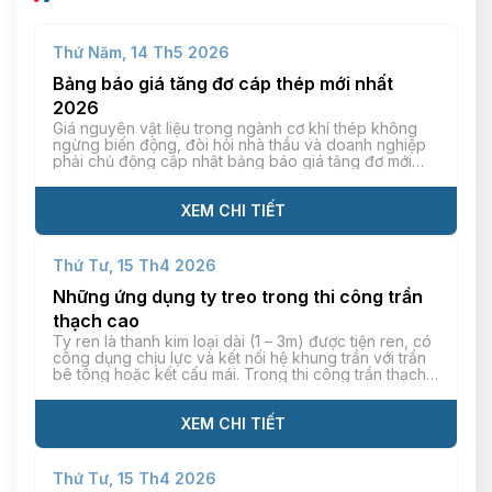
Thứ Năm, 14 Th5 2026
Bảng báo giá tăng đơ cáp thép mới nhất
2026
Giá nguyên vật liệu trong ngành cơ khí thép không
ngừng biến động, đòi hỏi nhà thầu và doanh nghiệp
phải chủ động cập nhật bảng báo giá tăng đơ mới
nhất để tính toán chi phí vật tư chính xác. Mỗi loại
tăng đơ khác nhau (tăng đơ thép, inox, mạ kẽm) sẽ
có […]
XEM CHI TIẾT
Thứ Tư, 15 Th4 2026
Những ứng dụng ty treo trong thi công trần
thạch cao
Ty ren là thanh kim loại dài (1 – 3m) được tiện ren, có
công dụng chịu lực và kết nối hệ khung trần với trần
bê tông hoặc kết cấu mái. Trong thi công trần thạch
cao, ty ren giúp kết cấu trần treo phẳng, hạn chế tối
đa tình trạng cong/võng hiệu quả. […]
XEM CHI TIẾT
Thứ Tư, 15 Th4 2026