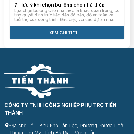
7+ lưu ý khi chọn bu lông cho nhà thép
Lựa chọn bulong cho nhà thép là khâu quan trọng, có
tính quyết định trực tiếp đến độ bền, độ an toàn và
tuổi thọ của công trình. Đặc biệt, với các dự án nhà
thép tiền chế có tải trọng lớn và thời gian vận hành
trong thời gian dài, đòi hỏi bulong phải […]
XEM CHI TIẾT
CÔNG TY TNHH CÔNG NGHIỆP PHỤ TRỢ TIẾN
THÀNH
Địa chỉ: Tổ 1, Khu Phố Tân Lộc, Phường Phước Hoà,
Thị xã Phú Mỹ, Tỉnh Bà Rịa - Vũng Tàu