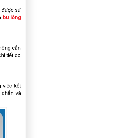
ể được sử
ủa
bu lông
không cần
hi tiết cơ
 việc kết
c chắn và