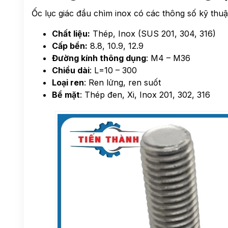
Ốc lục giác đầu chìm inox có các thông số kỹ thu
Chất liệu:
Thép, Inox (SUS 201, 304, 316)
Cấp bền:
8.8, 10.9, 12.9
Đường kính thông dụng
: M4 – M36
Chiều dài
: L=10 – 300
Loại ren
: Ren lửng, ren suốt
Bề mặt
: Thép đen, Xi, Inox 201, 302, 316