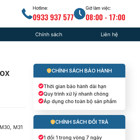
Hotline:
Giờ làm việc:
0933 937 577
08:00 - 17:00
Chính sách
Liên hệ
ức chuyên ngành
Chính sách đổi trả hàng
 gia công
Chính sách đại lý
nox
CHÍNH SÁCH BẢO HÀNH
hiệm hướng dẫn
Hướng dẫn mua hàng
Thời gian bảo hành dài hạn
uẩn kỹ thuật
Chính sách bảo hành
Quy trình xử lý nhanh chóng
Áp dụng cho toàn bộ sản phẩm
CHÍNH SÁCH ĐỔI TRẢ
 M30, M31
1 đổi 1 trong vòng 7 ngày