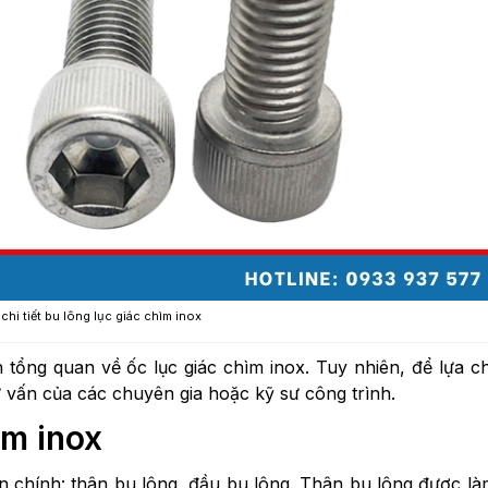
hi tiết bu lông lục giác chìm inox
 tổng quan về ốc lục giác chìm inox. Tuy nhiên, để lựa 
vấn của các chuyên gia hoặc kỹ sư công trình.
ìm inox
n chính: thân bu lông, đầu bu lông. Thân bu lông được là