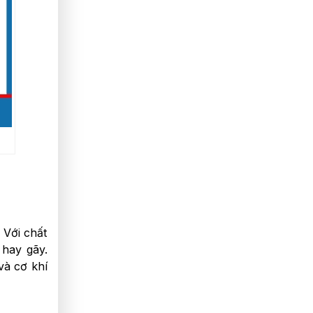
 Với chất
 hay gãy.
và cơ khí