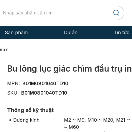
Sản phẩm
Dự án
Tin tức
Bu Lông
Kiến th
inox
Đai Ốc - Ê Cu
Dịch vụ
Bu lông lục giác chìm đầu trụ i
Đinh Vít - Ốc Vít
Kinh ng
MPN:
B01M0801040TD10
Ty ren
Tiêu ch
SKU:
B01M0801040TD10
Lông Đền
Thông số kỹ thuật
Đinh rút
Đường kính
M2 ~ M9, M10 ~ M20, M21 ~
Tắc kê
~ M60