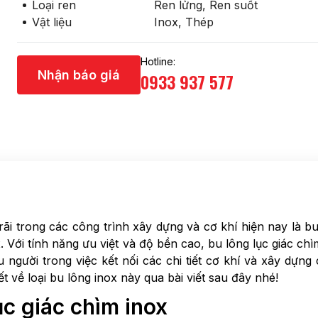
Loại ren
Ren lửng, Ren suốt
Tăng đơ
Vật liệu
Inox, Thép
Cùm treo ống
Hotline:
Kẹp xà gồ
Nhận báo giá
0933 937 577
Khóa Cáp
Ma Ní
Khác
i trong các công trình xây dựng và cơ khí hiện nay là bu
x. Với tính năng ưu việt và độ bền cao, bu lông lục giác chì
 người trong việc kết nối các chi tiết cơ khí và xây dựng
iết về loại bu lông inox này qua bài viết sau đây nhé!
ục giác chìm inox