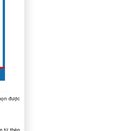
chọn được
m từ thép