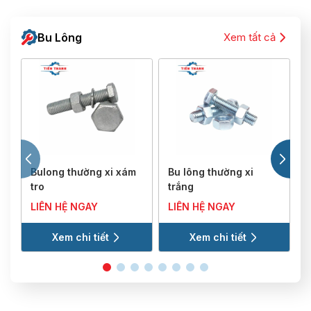
Bu Lông
Xem tất cả
Bulong thường xi xám
Bu lông thường xi
B
tro
trắng
LIÊN HỆ NGAY
LIÊN HỆ NGAY
Xem chi tiết
Xem chi tiết