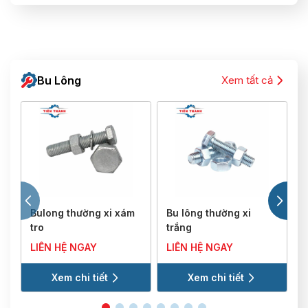
Bu Lông
Xem tất cả
Bulong thường xi xám
Bu lông thường xi
B
tro
trắng
LIÊN HỆ NGAY
LIÊN HỆ NGAY
Xem chi tiết
Xem chi tiết