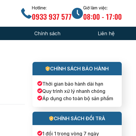
Hotline:
Giờ làm việc:
0933 937 577
08:00 - 17:00
Chính sách
Liên hệ
ức chuyên ngành
Chính sách đổi trả hàng
 gia công
Chính sách đại lý
CHÍNH SÁCH BẢO HÀNH
hiệm hướng dẫn
Hướng dẫn mua hàng
Thời gian bảo hành dài hạn
uẩn kỹ thuật
Chính sách bảo hành
Quy trình xử lý nhanh chóng
Áp dụng cho toàn bộ sản phẩm
CHÍNH SÁCH ĐỔI TRẢ
1 đổi 1 trong vòng 7 ngày