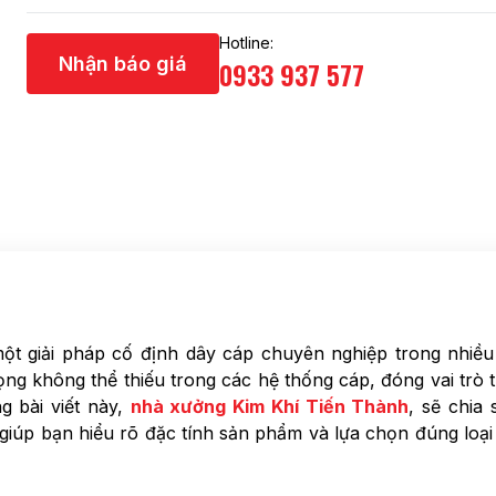
Tăng đơ
Hotline:
Nhận báo giá
Cùm treo ống
0933 937 577
Kẹp xà gồ
Khóa Cáp
Ma Ní
Khác
t giải pháp cố định dây cáp chuyên nghiệp trong nhiều
ng không thể thiếu trong các hệ thống cáp, đóng vai trò 
g bài viết này,
nhà xưởng Kim Khí Tiến Thành
,
sẽ chia
, giúp bạn hiểu rõ đặc tính sản phẩm và lựa chọn đúng loạ