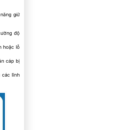
năng giữ
 cường độ
n hoặc lỗ
ăn cáp bị
 các lĩnh