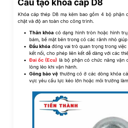
Cấu tạo khóa cáp D8
Khóa cáp thép D8 mạ kẽm bao gồm 4 bộ phận chí
chặt và độ an toàn cho công trình.
Thân khóa
có dạng hình tròn hoặc hình trụ
bám, bề mặt bên trong có các rãnh nhỏ giúp 
Đầu khóa
đóng vai trò quan trọng trong việc
kết nối, cho phép liên kết dễ dàng với các thi
Đai ốc (Ecu)
là bộ phận có chức năng vặn c
lỏng lẻo khi vận hành.
Gông bảo vệ
thường có ở các dòng khóa cáp
vực yêu cầu lực kéo lớn hoặc môi trường làm 