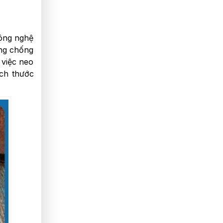
công nghệ
ăng chống
 việc neo
ích thước