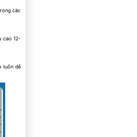
trong các
u cao 12-
p luồn dễ