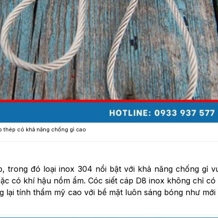
 thép có khả năng chống gỉ cao
 trong đó loại inox 304 nổi bật với khả năng chống gỉ vư
oặc có khí hậu nồm ẩm. Cóc siết cáp D8 inox không chỉ có
g lại tính thẩm mỹ cao với bề mặt luôn sáng bóng như mới 