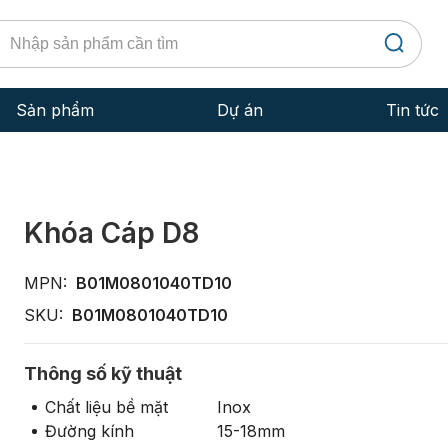
Sản phẩm
Dự án
Tin tức
Bu Lông
Kiến th
Đai Ốc - Ê Cu
Dịch vụ
Khóa Cáp D8
Đinh Vít - Ốc Vít
Kinh ng
MPN:
B01M0801040TD10
Ty ren
Tiêu ch
SKU:
B01M0801040TD10
Lông Đền
Thông số kỹ thuật
Đinh rút
Chất liệu bề mặt
Inox
Tắc kê
Đường kính
15-18mm