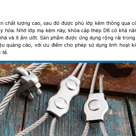
on chất lượng cao, sau đó được phủ lớp kẽm thông qua 
xy hóa. Nhờ lớp mạ kẽm này, khóa cáp thép D8 có khả n
g nhà và ít ẩm ướt. Sản phẩm được ứng dụng rộng rãi trong
hiệu quảng cáo, với ưu điểm cho phép sử dụng linh hoạt k
 tế.