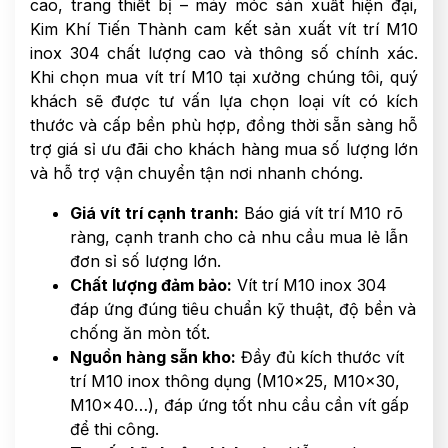
cao, trang thiết bị – máy móc sản xuất hiện đại,
Kim Khí Tiến Thành cam kết sản xuất vít trí M10
inox 304 chất lượng cao và thông số chính xác.
Khi chọn mua vít trí M10 tại xưởng chúng tôi, quý
khách sẽ được tư vấn lựa chọn loại vít có kích
thước và cấp bền phù hợp, đồng thời sẵn sàng hỗ
trợ giá sỉ ưu đãi cho khách hàng mua số lượng lớn
và hỗ trợ vận chuyển tận nơi nhanh chóng.
Giá vít trí cạnh tranh:
Báo giá vít trí M10 rõ
ràng, cạnh tranh cho cả nhu cầu mua lẻ lẫn
đơn sỉ số lượng lớn.
Chất lượng đảm bảo:
Vít trí M10 inox 304
đáp ứng đúng tiêu chuẩn kỹ thuật, độ bền và
chống ăn mòn tốt.
Nguồn hàng sẵn kho:
Đầy đủ kích thước vít
trí M10 inox thông dụng (M10x25, M10x30,
M10x40…), đáp ứng tốt nhu cầu cần vít gấp
để thi công.