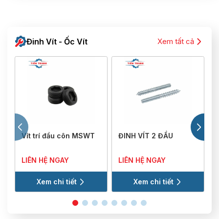
Đinh Vít - Ốc Vít
Xem tất cả
Vít trí đầu côn MSWT
ĐINH VÍT 2 ĐẦU
V
LIÊN HỆ NGAY
LIÊN HỆ NGAY
Xem chi tiết
Xem chi tiết