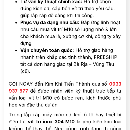
Tư vấn kỹ thuật chính xác:
Hỗ trợ chọn
đúng kích cỡ, cấp bền vít trí theo yêu cầu,
giúp lắp ráp dễ dàng khi thi công.
Phục vụ đa dạng nhu cầu:
Đáp ứng linh hoạt
nhu cầu mua vít trí M10 số lượng nhỏ & lớn
cho khách mua lẻ, xưởng cơ khí, công ty xây
dựng.
Vận chuyển toàn quốc:
Hỗ trợ giao hàng
nhanh trên khắp các tỉnh thành, FREESHIP
tất cả đơn hàng giao tại Bà Rịa – Vũng Tàu
(cũ).
GỌI NGAY đến Kim Khí Tiến Thành qua số
0933
937 577
để được nhân viên kỹ thuật trực tiếp tư
vấn loại vít trí M10 có bước ren, kích thước phù
hợp với đặc thù dự án.
Trong lắp ráp máy móc cơ khí, ô tô hay thiết bị
điện tử,
vít trí inox 304 M10
là phụ kiện kim loại
không thể thay thế. Nếu công trình đang thi công