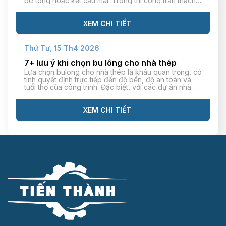
bê tông hoặc kết cấu mái. Trong thi công trần thạch
cao, ty ren giúp kết cấu trần treo phẳng, hạn chế tối
đa tình trạng cong/võng hiệu quả. […]
XEM CHI TIẾT
Thứ Tư, 15 Th4 2026
7+ lưu ý khi chọn bu lông cho nhà thép
Lựa chọn bulong cho nhà thép là khâu quan trọng, có
tính quyết định trực tiếp đến độ bền, độ an toàn và
tuổi thọ của công trình. Đặc biệt, với các dự án nhà
thép tiền chế có tải trọng lớn và thời gian vận hành
trong thời gian dài, đòi hỏi bulong phải […]
XEM CHI TIẾT