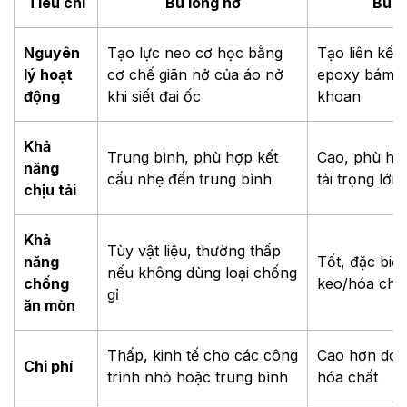
Tiêu chí
Bu lông nở
Bu l
Nguyên
Tạo lực neo cơ học bằng
Tạo liên kết
lý hoạt
cơ chế giãn nở của áo nở
epoxy bám c
động
khi siết đai ốc
khoan
Khả
Trung bình, phù hợp kết
Cao, phù hợ
năng
cấu nhẹ đến trung bình
tải trọng lớn
chịu tải
Khả
Tùy vật liệu, thường thấp
năng
Tốt, đặc biệ
nếu không dùng loại chống
chống
keo/hóa chấ
gỉ
ăn mòn
Thấp, kinh tế cho các công
Cao hơn do g
Chi phí
trình nhỏ hoặc trung bình
hóa chất