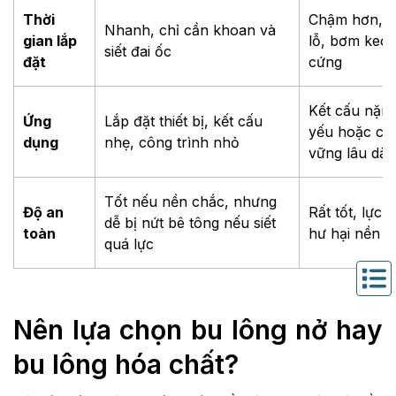
Thời
Chậm hơn, c
Nhanh, chỉ cần khoan và
gian lắp
lỗ, bơm keo
siết đai ốc
đặt
cứng
Kết cấu nặng,
Ứng
Lắp đặt thiết bị, kết cấu
yếu hoặc côn
dụng
nhẹ, công trình nhỏ
vững lâu dài
Tốt nếu nền chắc, nhưng
Độ an
Rất tốt, lực 
dễ bị nứt bê tông nếu siết
toàn
hư hại nền
quá lực
Nên lựa chọn bu lông nở hay
bu lông hóa chất?