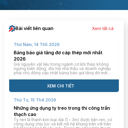
Bài viết liên quan
Xem tất cả
Thứ Năm, 14 Th5 2026
Bảng báo giá tăng đơ cáp thép mới nhất
2026
Giá nguyên vật liệu trong ngành cơ khí thép không
ngừng biến động, đòi hỏi nhà thầu và doanh nghiệp
phải chủ động cập nhật bảng báo giá tăng đơ mới
nhất để tính toán chi phí vật tư chính xác. Mỗi loại
tăng đơ khác nhau (tăng đơ thép, inox, mạ kẽm) sẽ
có […]
XEM CHI TIẾT
Thứ Tư, 15 Th4 2026
Những ứng dụng ty treo trong thi công trần
thạch cao
Ty ren là thanh kim loại dài (1 – 3m) được tiện ren, có
công dụng chịu lực và kết nối hệ khung trần với trần