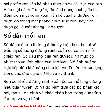
hai profin ren liền kề nhau theo chiều dài trục của ren.
Hiểu một cách đơn giản, đó là khoảng cách giữa hai
điểm trên một vòng xoắn liền kề của hai đường ren,
được đo trong mặt phẳng chứa trục ren, hay còn
được gọi là mặt phẳng kinh tuyến.
Số đầu mối ren
Số đầu mối ren thường được ký hiệu là n, là chỉ số
biểu thị số lượng đường rãnh xoắn ốc có trên mỗi
chiếc ren. Số đầu mối của ren quyết định mức độ
phức tạp và tính năng của linh kiện. Nó ảnh hưởng
trực tiếp đến khả năng chịu lực và độ bền khi sử dụng
trong các ứng dụng cơ khí và kỹ thuật.
Ren có nhiều đường rãnh xoắn ốc có thể tăng cường
hiệu quả truyền lực và độ bám giữa các bộ phận kết
nối, tạo sự ổn định và chắc chắn hơn trong quá trình
lắp ráp và vận hành.
>> Xem thêm bài viết:
Cấu tạo của
mối ghép bulong