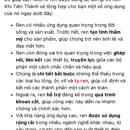
Khí Tiến Thành sẽ tổng hợp cho bạn một số ứng dụng
của nó ngay dưới đây:
Ren có nhiều ứng dụng quan trọng trong đời
sống và sản xuất. Trước hết, ren
tạo tính thẩm
mỹ
cho sản phẩm, giúp chúng trở nên tinh tế và
đẹp mắt hơn.
Ren còn đóng vai trò quan trọng trong việc
ghép
nối, liên kết
các thiết bị,
truyền lực
giữa các bộ
phận một cách chắc chắn và hiệu quả.
Chúng là
chi tiết bắt buộc
không thể thiếu trong
các loại bu lông, ốc vít và
ty ren
, giúp cố định và
kết nối các thành phần một cách an toàn.
Ngoài ra, ren
hỗ trợ
đáng kể trong
quá trình
khoan cắt
, giúp công việc này diễn ra nhanh
chóng và chính xác hơn.
Với khả năng ứng dụng cao, ren
được sử dụng
rộng rãi
trong nhiều ngành nghề khác nhau, từ
xây dựng, cơ khí cho đến sản xuất thiết bị điện