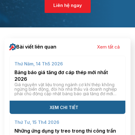
Liên hệ ngay
Bài viết liên quan
Xem tất cả
Thứ Năm, 14 Th5 2026
Bảng báo giá tăng đơ cáp thép mới nhất
2026
Giá nguyên vật liệu trong ngành cơ khí thép không
ngừng biến động, đòi hỏi nhà thầu và doanh nghiệp
phải chủ động cập nhật bảng báo giá tăng đơ mới
nhất để tính toán chi phí vật tư chính xác. Mỗi loại
tăng đơ khác nhau (tăng đơ thép, inox, mạ kẽm) sẽ
có […]
XEM CHI TIẾT
Thứ Tư, 15 Th4 2026
Những ứng dụng ty treo trong thi công trần