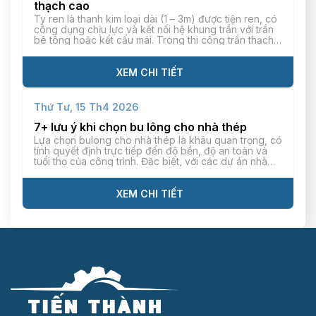
thạch cao
Ty ren là thanh kim loại dài (1 – 3m) được tiện ren, có
công dụng chịu lực và kết nối hệ khung trần với trần
bê tông hoặc kết cấu mái. Trong thi công trần thạch
cao, ty ren giúp kết cấu trần treo phẳng, hạn chế tối
đa tình trạng cong/võng hiệu quả. […]
XEM CHI TIẾT
Thứ Tư, 15 Th4 2026
7+ lưu ý khi chọn bu lông cho nhà thép
Lựa chọn bulong cho nhà thép là khâu quan trọng, có
tính quyết định trực tiếp đến độ bền, độ an toàn và
tuổi thọ của công trình. Đặc biệt, với các dự án nhà
thép tiền chế có tải trọng lớn và thời gian vận hành
trong thời gian dài, đòi hỏi bulong phải […]
XEM CHI TIẾT