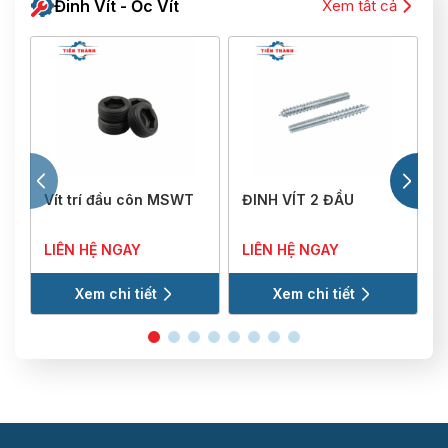
Đinh Vít - Ốc Vít
Xem tất cả
Vít trí đầu côn MSWT
ĐINH VÍT 2 ĐẦU
V
LIÊN HỆ NGAY
LIÊN HỆ NGAY
Xem chi tiết
Xem chi tiết