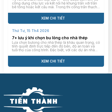
công dụng chịu lực và kết nối hệ khung trần với trần
bê tông hoặc kết cấu mái. Trong thi công trần thạch
cao, ty ren giúp kết cấu trần treo phẳng, hạn chế tối
đa tình trạng cong/võng hiệu quả. […]
XEM CHI TIẾT
Thứ Tư, 15 Th4 2026
7+ lưu ý khi chọn bu lông cho nhà thép
Lựa chọn bulong cho nhà thép là khâu quan trọng, có
tính quyết định trực tiếp đến độ bền, độ an toàn và
tuổi thọ của công trình. Đặc biệt, với các dự án nhà
thép tiền chế có tải trọng lớn và thời gian vận hành
trong thời gian dài, đòi hỏi bulong phải […]
XEM CHI TIẾT