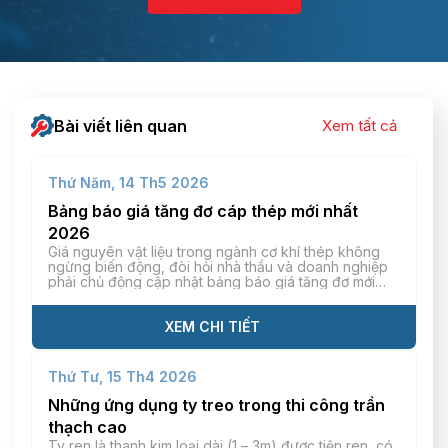
Bài viết liên quan
Xem tất cả
Thứ Năm, 14 Th5 2026
Bảng báo giá tăng đơ cáp thép mới nhất
2026
Giá nguyên vật liệu trong ngành cơ khí thép không
ngừng biến động, đòi hỏi nhà thầu và doanh nghiệp
phải chủ động cập nhật bảng báo giá tăng đơ mới
nhất để tính toán chi phí vật tư chính xác. Mỗi loại
tăng đơ khác nhau (tăng đơ thép, inox, mạ kẽm) sẽ
có […]
XEM CHI TIẾT
Thứ Tư, 15 Th4 2026
Những ứng dụng ty treo trong thi công trần
thạch cao
Ty ren là thanh kim loại dài (1 – 3m) được tiện ren, có