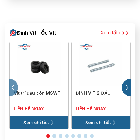
Đinh Vít - Ốc Vít
Xem tất cả
Vít trí đầu côn MSWT
ĐINH VÍT 2 ĐẦU
V
LIÊN HỆ NGAY
LIÊN HỆ NGAY
Xem chi tiết
Xem chi tiết