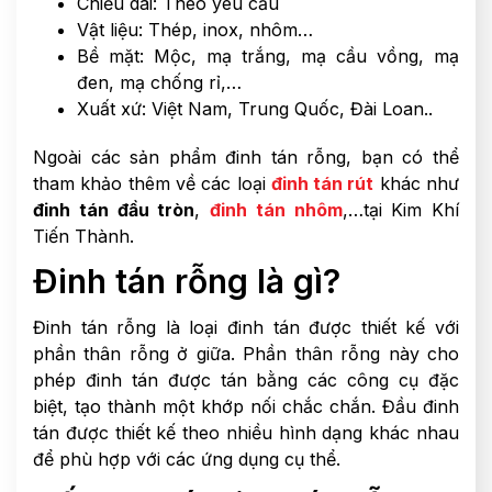
Chiều dài: Theo yêu cầu
Vật liệu: Thép, inox, nhôm…
Bề mặt: Mộc, mạ trắng, mạ cầu vồng, mạ
đen, mạ chống rỉ,…
Xuất xứ: Việt Nam, Trung Quốc, Đài Loan..
Ngoài các sản phẩm đinh tán rỗng, bạn có thể
tham khảo thêm về các loại
đinh tán rút
khác như
đinh tán đầu tròn
,
đinh tán nhôm
,…tại Kim Khí
Tiến Thành.
Đinh tán rỗng là gì?
Đinh tán rỗng là loại đinh tán được thiết kế với
phần thân rỗng ở giữa. Phần thân rỗng này cho
phép đinh tán được tán bằng các công cụ đặc
biệt, tạo thành một khớp nối chắc chắn. Đầu đinh
tán được thiết kế theo nhiều hình dạng khác nhau
để phù hợp với các ứng dụng cụ thể.